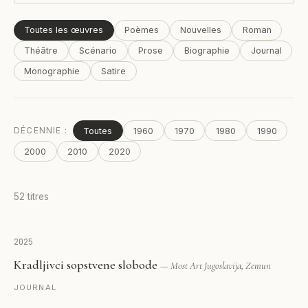
Toutes les œuvres
Poèmes
Nouvelles
Roman
Théâtre
Scénario
Prose
Biographie
Journal
Monographie
Satire
DÉCENNIE :
Toutes
1960
1970
1980
1990
2000
2010
2020
52
titres
2025
Kradljivci sopstvene slobode
— Most Art Jugoslavija, Zemun
JOURNAL