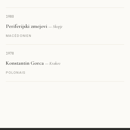
1980
Periferijski zmejovi
— Skopje
MACÉDONIEN
1978
Konstantin Gorca
— Krakov
POLONAIS