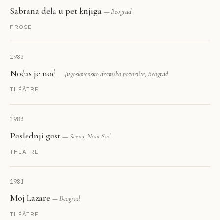
Sabrana dela u pet knjiga
— Beograd
PROSE
1983
Noćas je noć
— Jugoslovensko dramsko pozorište, Beograd
THÉÂTRE
1983
Poslednji gost
— Scena, Novi Sad
THÉÂTRE
1981
Moj Lazare
— Beograd
THÉÂTRE