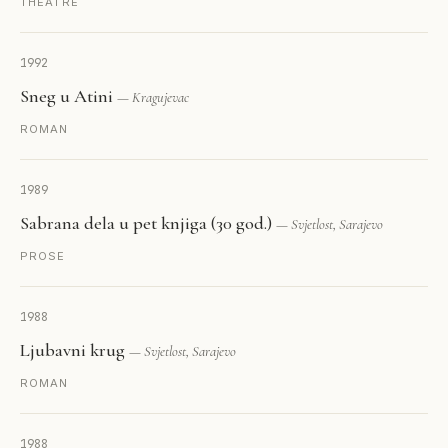
THÉÂTRE
1992
Sneg u Atini
— Kragujevac
ROMAN
1989
Sabrana dela u pet knjiga (30 god.)
— Svjetlost, Sarajevo
PROSE
1988
Ljubavni krug
— Svjetlost, Sarajevo
ROMAN
1988