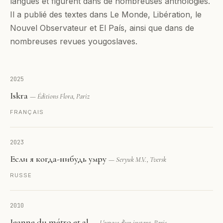
langues et figurent dans de nombreuses anthologies.
Il a publié des textes dans Le Monde, Libération, le
Nouvel Observateur et El País, ainsi que dans de
nombreuses revues yougoslaves.
2025
Iskra
— Éditions Flora, Pariz
FRANÇAIS
2023
Если я когда-нибудь умру
— Seryuk M.V., Tversk
RUSSE
2010
Jeanne du métro et al.
— L'espace d'un instant, Paris