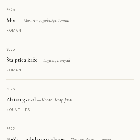
2025
Mori
— Most Art Jugoslavija, Zemun
ROMAN
2025
Šta ptica kaže
— Laguna, Beograd
ROMAN
2023
Zlatan gvozd
— Koraci, Kragujevac
NOUVELLES
2022
Nišči — jubilarno izdanje
— Službeni glasnik, Beograd