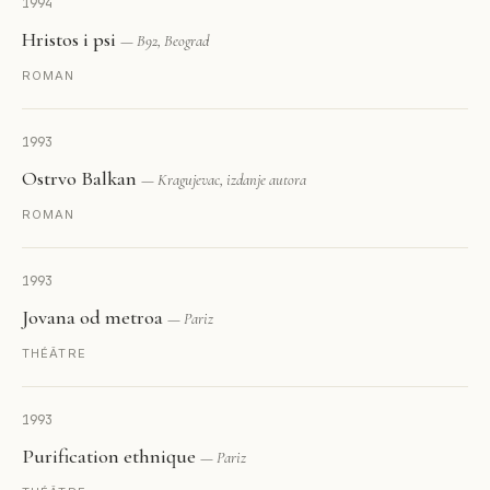
1994
Hristos i psi
— B92, Beograd
ROMAN
1993
Ostrvo Balkan
— Kragujevac, izdanje autora
ROMAN
1993
Jovana od metroa
— Pariz
THÉÂTRE
1993
Purification ethnique
— Pariz